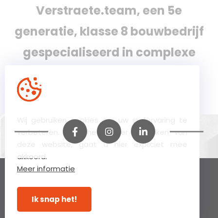
Verstraete.team, een 5e
generatie, klasse 8 bouwbedrijf
gespecialiseerd in complexe
bouw-, renovatie- en
restauratieprojecten
Wij gebruiken cookies om uw surfervaring te
verbeteren. Door het verder gebruiken van
deze website, gaat u hier expliciet mee
akkoord.
Meer informatie
© Verstraete 2026
Privacy Statement
Disclaimer
Ik snap het!
Cookie Statement
Webdevelopment by Plenso