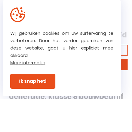
De kernwaarden van ons team
Ons hoog vertrouwensniveau
Wij gebruiken cookies om uw surfervaring te
zorgt voor ultieme betrokkenheid
verbeteren. Door het verder gebruiken van
deze website, gaat u hier expliciet mee
Bekijk onze garanties
akkoord.
Meer informatie
Ontdek ons bedrijf
Ik snap het!
Verstraete.team, een 5e
generatie, klasse 8 bouwbedrijf
gespecialiseerd in complexe
bouw-, renovatie- en